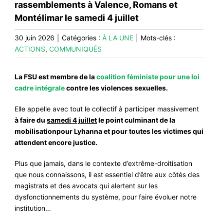
rassemblements à Valence, Romans et
#VOS ÉLUES
Montélimar le samedi 4 juillet
#FORMATION
30 juin 2026
|
Catégories :
À LA UNE
|
Mots-clés :
#COMMUNIQUÉS
ACTIONS
,
COMMUNIQUÉS
#ÉLECTIONS
La FSU est membre de la
coalition féministe pour une loi
#MÉDIAS
cadre intégrale
contre les violences sexuelles.
#DÉBATS
Elle appelle avec tout le collectif à participer massivement
#PRESSE
à faire du
samedi 4 juillet
le point culminant de la
mobilisation
pour Lyhanna et pour toutes les victimes qui
#ARCHIVES
attendent encore justice.
Plus que jamais, dans le contexte d’extrême-droitisation
que nous connaissons, il est essentiel d’être aux côtés des
magistrats et des avocats qui alertent sur les
dysfonctionnements du système, pour faire évoluer notre
institution…