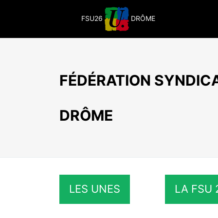
Passer
au
FSU26
DRÔME
contenu
FÉDÉRATION SYNDICA
DRÔME
LES UNES
LA FSU 