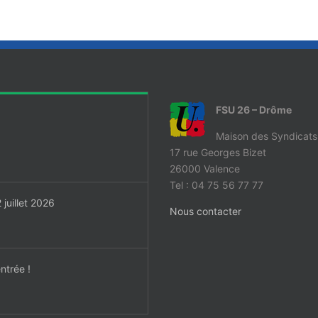
FSU 26 – Drôme
Maison des Syndicats
17 rue Georges Bizet
26000 Valence
Tel : 04 75 56 77 77
juillet 2026
Nous contacter
ntrée !