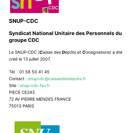
SNUP-CDC
Syndicat National Unitaire des Personnels du
groupe CDC
Le SNUP-CDC
(
C
aisse des
D
épôts et
C
onsignations)
a été
créé le 13 juillet 2007.
Tél. : 01 58 50 41 45
Contact :
snupcdc@caissedesdepots.fr
Site :
snup-cdc.fsu.fr
PIECE CE243
72 AV PIERRE MENDES FRANCE
75013 PARIS