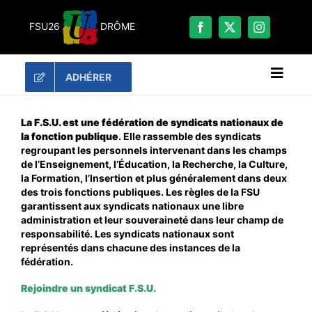
Passer
au
FSU26
DRÔME
contenu
ADHÉRER
Naviga
à
bascu
RECHERCHER:
La F.S.U. est une fédération de syndicats nationaux de
la fonction publique
. Elle rassemble des syndicats
regroupant les personnels intervenant dans les champs
LES UNES
de l’Enseignement, l’Éducation, la Recherche, la Culture,
la Formation, l’Insertion et plus généralement dans deux
#ACTUALITÉS
des trois fonctions publiques. Les règles de la FSU
LA FSU 26
garantissent aux syndicats nationaux une libre
administration et leur souveraineté dans leur champ de
DOSSIERS
responsabilité. Les syndicats nationaux sont
représentés dans chacune des instances de la
PUBLICATIONS
fédération.
CONTACT
Rejoindre un syndicat F.S.U.
#ACTIONS