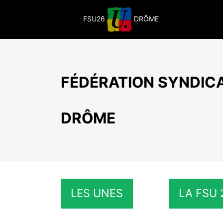
Passer
au
FSU26
DRÔME
contenu
FÉDÉRATION SYNDICA
DRÔME
LES UNES
LA FSU 