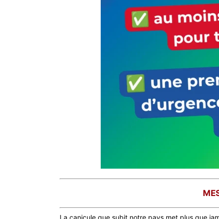
MES
La canicule que subit notre pays met plus que jam