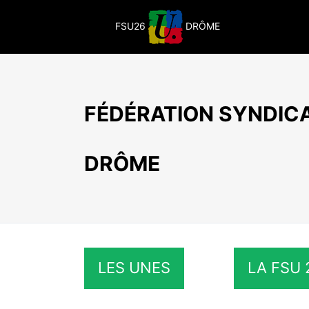
Passer
au
FSU26
DRÔME
contenu
FÉDÉRATION SYNDICA
DRÔME
LES UNES
LA FSU 