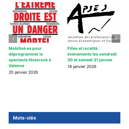
Mobilisé·es pour
Filles et ruralité :
S
déprogrammer le
événements les vendredi
t
spectacle Historock à
30 et samedi 31 janvier
2
Valence
18 janvier 2026
1
20 janvier 2026
Mots-clés