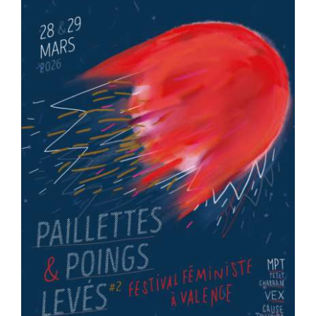
#VOS ÉLUES
#FORMATION
#COMMUNIQUÉS
#ÉLECTIONS
#MÉDIAS
#DÉBATS
#PRESSE
#ARCHIVES