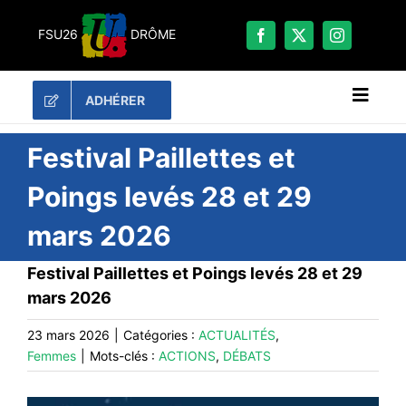
Passer
au
FSU26
DRÔME
contenu
ADHÉRER
Naviga
à
bascu
RECHERCHER:
Festival Paillettes et
Poings levés 28 et 29
LES UNES
mars 2026
#ACTUALITÉS
LA FSU 26
Festival Paillettes et Poings levés 28 et 29
mars 2026
DOSSIERS
PUBLICATIONS
23 mars 2026
|
Catégories :
ACTUALITÉS
,
Femmes
|
Mots-clés :
ACTIONS
,
DÉBATS
CONTACT
#ACTIONS