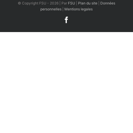
© Copyright FSU -
2026 | Par
FSU
|
Plan du site
|
Données
personnelles
|
Mentions legales
Facebook