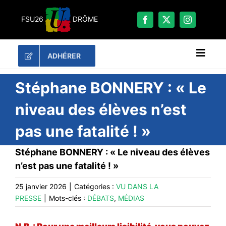
Passer
au
FSU26
DRÔME
contenu
ADHÉRER
Naviga
à
bascu
RECHERCHER:
Stéphane BONNERY : « Le
niveau des élèves n’est
LES UNES
pas une fatalité ! »
#ACTUALITÉS
LA FSU 26
Stéphane BONNERY : « Le niveau des élèves
n’est pas une fatalité ! »
DOSSIERS
PUBLICATIONS
25 janvier 2026
|
Catégories :
VU DANS LA
PRESSE
|
Mots-clés :
DÉBATS
,
MÉDIAS
CONTACT
#ACTIONS