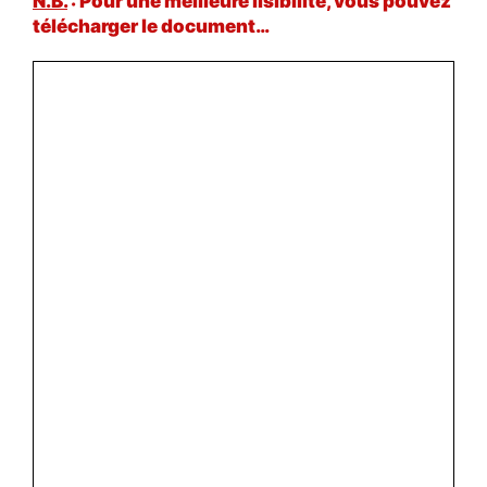
N.B.
: Pour une meilleure lisibilité, vous pouvez
télécharger le document…
#VOS ÉLUES
#FORMATION
#COMMUNIQUÉS
#ÉLECTIONS
#MÉDIAS
#DÉBATS
#PRESSE
#ARCHIVES